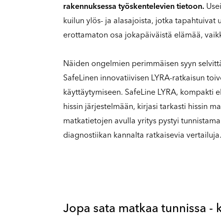
rakennuksessa työskentelevien tietoon.
Usei
kuilun ylös- ja alasajoista, jotka tapahtuivat 
erottamaton osa jokapäiväistä elämää, vaikka 
Näiden ongelmien perimmäisen syyn selvittä
SafeLinen innovatiivisen LYRA-ratkaisun toiv
käyttäytymiseen. SafeLine LYRA, kompakti ele
hissin järjestelmään, kirjasi tarkasti hissin 
matkatietojen avulla yritys pystyi tunnistam
diagnostiikan kannalta ratkaisevia vertailuja
Jopa sata matkaa tunnissa - k