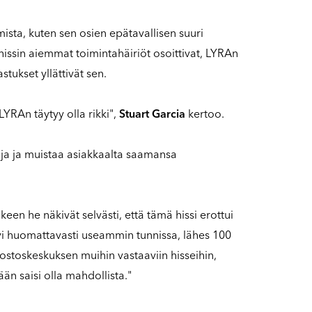
mista, kuten sen osien epätavallisen suuri
hissin aiemmat toimintahäiriöt osoittivat, LYRAn
stukset yllättivät sen.
LYRAn täytyy olla rikki",
Stuart Garcia
kertoo.
aja ja muistaa asiakkaalta saamansa
en he näkivät selvästi, että tämä hissi erottui
kävi huomattavasti useammin tunnissa, lähes 100
 ostoskeskuksen muihin vastaaviin hisseihin,
ään saisi olla mahdollista."