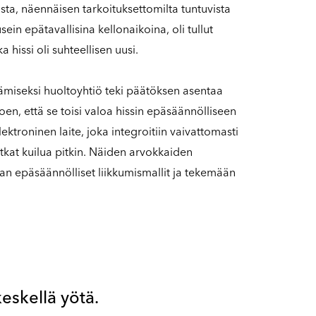
sta, näennäisen tarkoituksettomilta tuntuvista
usein epätavallisina kellonaikoina, oli tullut
hissi oli suhteellisen uusi.
miseksi huoltoyhtiö teki päätöksen asentaa
oen, että se toisi valoa hissin epäsäännölliseen
ktroninen laite, joka integroitiin vaivattomasti
matkat kuilua pitkin. Näiden arvokkaiden
aan epäsäännölliset liikkumismallit ja tekemään
.
eskellä yötä.