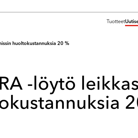
Tuotteet
Uutis
 hissin huoltokustannuksia 20 %
RA -löytö leikkas
tokustannuksia 