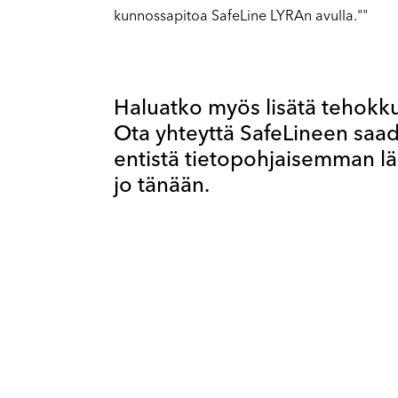
kunnossapitoa SafeLine LYRAn avulla.""
Haluatko myös lisätä tehokku
Ota yhteyttä SafeLineen saadak
entistä tietopohjaisemman l
jo tänään.