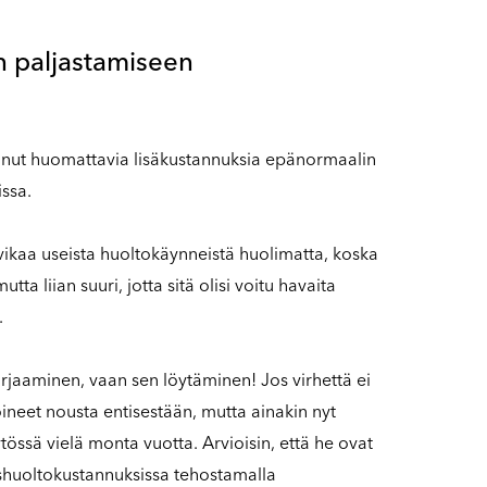
en paljastamiseen
uttanut huomattavia lisäkustannuksia epänormaalin
issa.
 vikaa useista huoltokäynneistä huolimatta, koska
utta liian suuri, jotta sitä olisi voitu havaita
.
orjaaminen, vaan sen löytäminen! Jos virhettä ei
voineet nousta entisestään, mutta ainakin nyt
ytössä vielä monta vuotta. Arvioisin, että he ovat
shuoltokustannuksissa tehostamalla