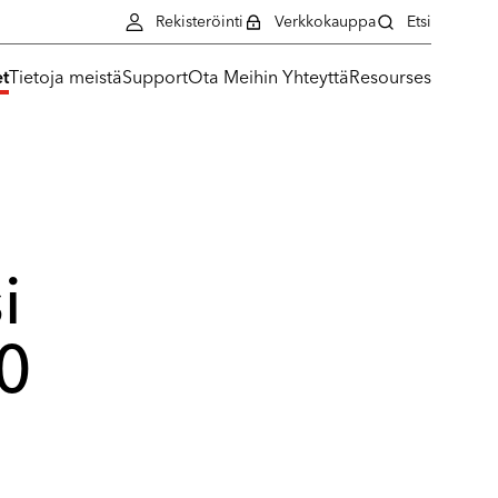
Rekisteröinti
Verkkokauppa
Etsi
et
Tietoja meistä
Support
Ota Meihin Yhteyttä
Resourses
i
20