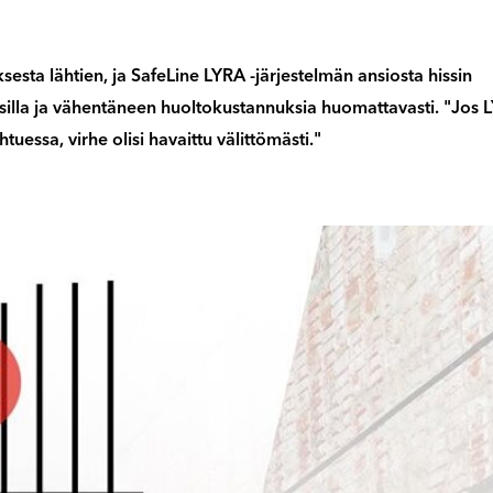
ksesta lähtien, ja SafeLine LYRA -järjestelmän ansiosta hissin
silla ja vähentäneen huoltokustannuksia huomattavasti. "Jos 
htuessa, virhe olisi havaittu välittömästi."