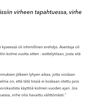
issiin virheen tapahtuessa, virhe
 kyseessä oli inhimillinen erehdys. Asentaja oli
iin kolme vuotta sitten - esittelytilaan, josta sitä
sennuksen jälkeen lyhyen aikaa, jotta voidaan
gelma on, että tätä hissiä ei koskaan otettu pois
ivuorokautista käyttöä kolmen vuoden ajan. Jos
essa, virhe olisi havaittu välittömästi."