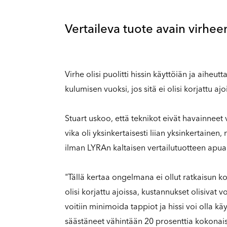
Vertaileva tuote avain virhe
Virhe olisi puolitti hissin käyttöiän ja aihe
kulumisen vuoksi, jos sitä ei olisi korjattu ajo
Stuart uskoo, että teknikot eivät havainneet
vika oli yksinkertaisesti liian yksinkertainen, m
ilman LYRAn kaltaisen vertailutuotteen apua
"Tällä kertaa ongelmana ei ollut ratkaisun k
olisi korjattu ajoissa, kustannukset olisivat 
voitiin minimoida tappiot ja hissi voi olla kä
säästäneet vähintään 20 prosenttia kokonai