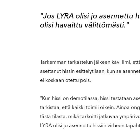
"Jos LYRA olisi jo asennettu h
olisi havaittu välittömästi."
Tarkemman tarkastelun jälkeen kävi ilmi, että
asettanut hissin esittelytilaan, kun se asennett
ei koskaan otettu pois.
"Kun hissi on demotilassa, hissi testataan a
tarkistaa, että kaikki toimii oikein. Ainoa on
tästä tilasta, mikä tarkoitti jatkuvaa ympär
LYRA olisi jo asennettu hissiin virheen tapahtu