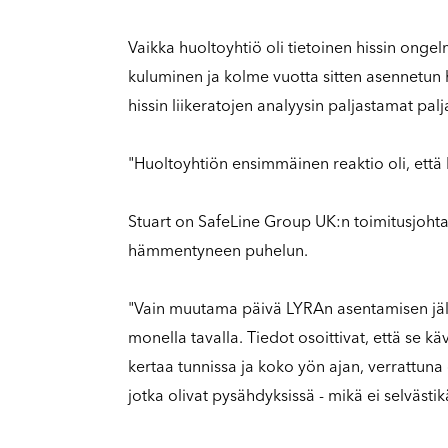
Vaikka huoltoyhtiö oli tietoinen hissin ongel
kuluminen ja kolme vuotta sitten asennetun 
hissin liikeratojen analyysin paljastamat palja
"Huoltoyhtiön ensimmäinen reaktio oli, että 
Stuart on SafeLine Group UK:n toimitusjoht
hämmentyneen puhelun.
"Vain muutama päivä LYRAn asentamisen jälke
monella tavalla. Tiedot osoittivat, että se 
kertaa tunnissa ja koko yön ajan, verrattuna
jotka olivat pysähdyksissä - mikä ei selvästik