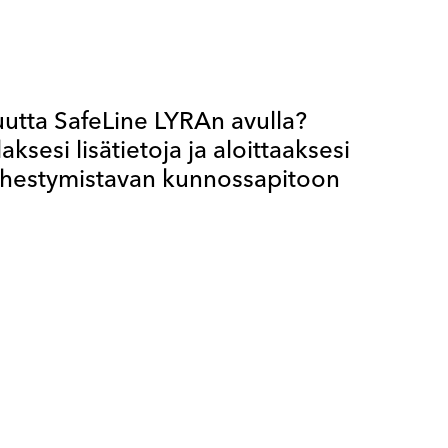
utta SafeLine LYRAn avulla?
sesi lisätietoja ja aloittaaksesi
ähestymistavan kunnossapitoon