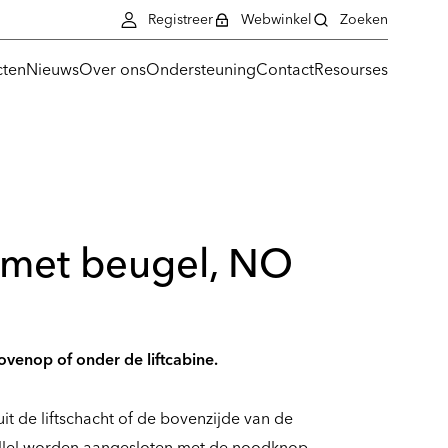
Registreer
Webwinkel
Zoeken
cten
Nieuws
Over ons
Ondersteuning
Contact
Resourses
met beugel, NO
ovenop of onder de liftcabine.
 de liftschacht of de bovenzijde van de
allel worden aangesloten met de noodknop