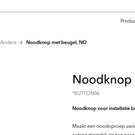
Produ
Andere
Noodknop met beugel, NO
Noodknop 
*BUTTON06
Noodknop voor installatie b
Maakt een noodoproep vanuit
cabine mogelijk en kan par