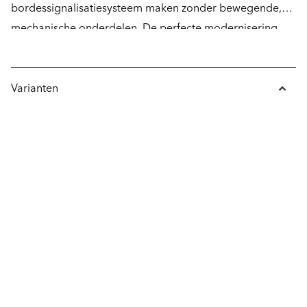
bordessignalisatiesysteem maken zonder bewegende,
mechanische onderdelen. De perfecte modernisering –
geschikt voor alle typen liften met een zeer korte
installatietijd en zonder de noodzaak voor onderhoud.
Varianten