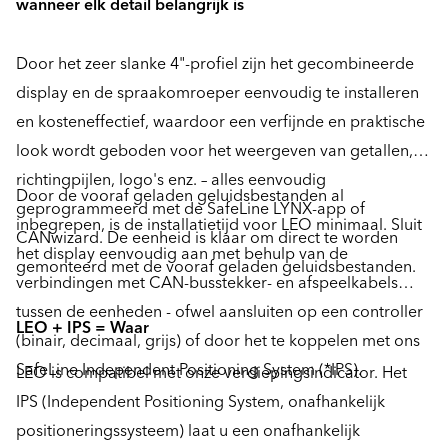
wanneer elk detail belangrijk is
Door het zeer slanke 4"-profiel zijn het gecombineerde
display en de spraakomroeper eenvoudig te installeren
en kosteneffectief, waardoor een verfijnde en praktische
look wordt geboden voor het weergeven van getallen,
richtingpijlen, logo's enz. – alles eenvoudig
Door de vooraf geladen geluidsbestanden al
geprogrammeerd met de SafeLine LYNX-app of
inbegrepen, is de installatietijd voor LEO minimaal. Sluit
CANwizard. De eenheid is klaar om direct te worden
het display eenvoudig aan met behulp van de
gemonteerd met de vooraf geladen geluidsbestanden.
verbindingen met CAN-busstekker- en afspeelkabels
tussen de eenheden - ofwel aansluiten op een controller
LEO + IPS = Waar
(binair, decimaal, grijs) of door het te koppelen met ons
SafeLine Independent Positioning System (*IPS).
LEO is compatibel met onze verdiepingsindicator. Het
IPS (Independent Positioning System, onafhankelijk
positioneringssysteem) laat u een onafhankelijk