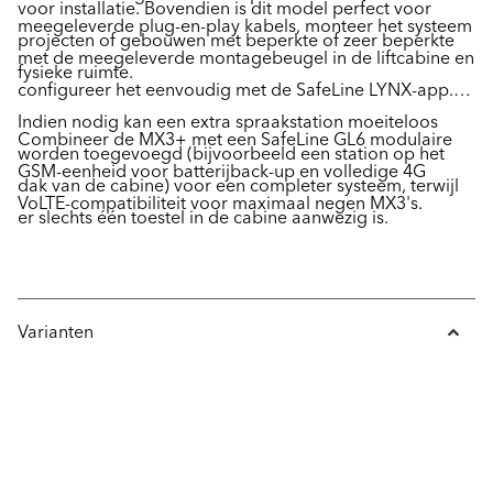
voor installatie. Bovendien is dit model perfect voor
meegeleverde plug-en-play kabels, monteer het systeem
projecten of gebouwen met beperkte of zeer beperkte
met de meegeleverde montagebeugel in de liftcabine en
fysieke ruimte.
configureer het eenvoudig met de SafeLine LYNX-app.
Indien nodig kan een extra spraakstation moeiteloos
Combineer de MX3+ met een SafeLine GL6 modulaire
worden toegevoegd (bijvoorbeeld een station op het
GSM-eenheid voor batterijback-up en volledige 4G
dak van de cabine) voor een completer systeem, terwijl
VoLTE-compatibiliteit voor maximaal negen MX3's.
er slechts één toestel in de cabine aanwezig is.
Varianten