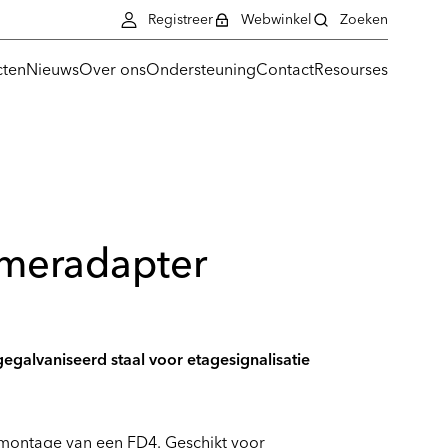
Registreer
Webwinkel
Zoeken
cten
Nieuws
Over ons
Ondersteuning
Contact
Resourses
meradapter
galvaniseerd staal voor etagesignalisatie
lmontage van een FD4. Geschikt voor