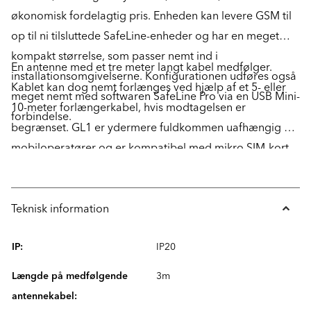
økonomisk fordelagtig pris. Enheden kan levere GSM til
op til ni tilsluttede SafeLine-enheder og har en meget
kompakt størrelse, som passer nemt ind i
En antenne med et tre meter langt kabel medfølger.
installationsomgivelserne. Konfigurationen udføres også
Kablet kan dog nemt forlænges ved hjælp af et 5- eller
meget nemt med softwaren SafeLine Pro via en USB Mini-
10-meter forlængerkabel, hvis modtagelsen er
forbindelse.
begrænset. GL1 er ydermere fuldkommen uafhængig af
mobiloperatører og er kompatibel med mikro SIM-kort.
Teknisk information
IP:
IP20
Længde på medfølgende
3m
antennekabel: