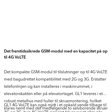
Det fremtidssikrede GSM-modul med en kapacitet på op
til 4G VoLTE
Det kompakte GSM-modul til tilslutninger op til 4G VoLTE
med bagudrettet kompatibilitet med 2G og 3G. Erstatter
telefonlinjen og kan installeres i maskinrummet, i
elevatorskakten eller på elevatortaget. GL1 leveres i et
robust metalhus med huller til skruemontering, hvilket
GL1 4G VoLTE kan også midt i et opkald vende tilbage til
klares nemt med det medfølgende to selvborende skruer