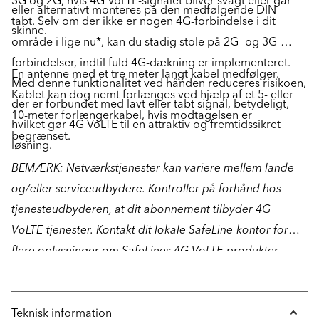
3G og 2G, hvis 4G VoLTE-signalet bliver svagt eller går
eller alternativt monteres på den medfølgende DIN-
tabt. Selv om der ikke er nogen 4G-forbindelse i dit
skinne.
område i lige nu*, kan du stadig stole på 2G- og 3G-
forbindelser, indtil fuld 4G-dækning er implementeret.
En antenne med et tre meter langt kabel medfølger.
Med denne funktionalitet ved hånden reduceres risikoen,
Kablet kan dog nemt forlænges ved hjælp af et 5- eller
der er forbundet med lavt eller tabt signal, betydeligt,
10-meter forlængerkabel, hvis modtagelsen er
hvilket gør 4G VoLTE til en attraktiv og fremtidssikret
begrænset.
løsning.
BEMÆRK: Netværkstjenester kan variere mellem lande
og/eller serviceudbydere. Kontroller på forhånd hos
tjenesteudbyderen, at dit abonnement tilbyder 4G
VoLTE-tjenester. Kontakt dit lokale SafeLine-kontor for
flere oplysninger om SafeLines 4G VoLTE-produkter.
Teknisk information