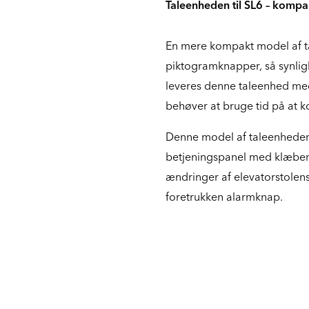
Taleenheden til SL6 – kompa
En mere kompakt model af t
piktogramknapper, så synlig
leveres denne taleenhed med
behøver at bruge tid på at 
Denne model af taleenheden s
betjeningspanel med klæben
ændringer af elevatorstolens
foretrukken alarmknap.