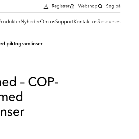
Registrér
Webshop
Søg på
Produkter
Nyheder
Om os
Support
Kontakt os
Resourses
ed piktogramlinser
hed – COP-
 med
inser