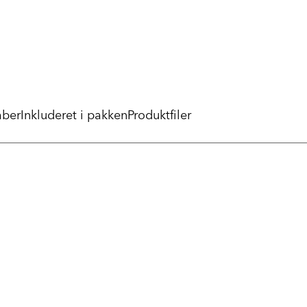
aber
Inkluderet i pakken
Produktfiler