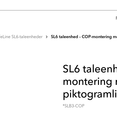
feLine SL6-taleenheder
SL6 taleenhed – COP-montering m
SL6 taleen
montering
piktograml
*SLB3-COP