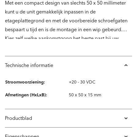
Met een compact design van slechts 50 x 50 millimeter
kunt u de unit gemakkelijk inpassen in de
etageplattegrond en met de voorbereide schroefgaten
bespaart u tijd en is de montage in een wip gebeurd.
Kies zelf welke aankomstgong het beste past bij uw
behoeften. Het zijn drie verschillende klanken waarvan
het volume in de gong gemakkelijk kan worden
aangepast met de ingebouwde potentiometer.
Technische informatie
Eenvoudig en flexibel.
Stroomvoorziening:
+20 - 30 VDC
Afmetingen (HxLxB):
50 x 50 x 15 mm
Productblad
Eigenschappen