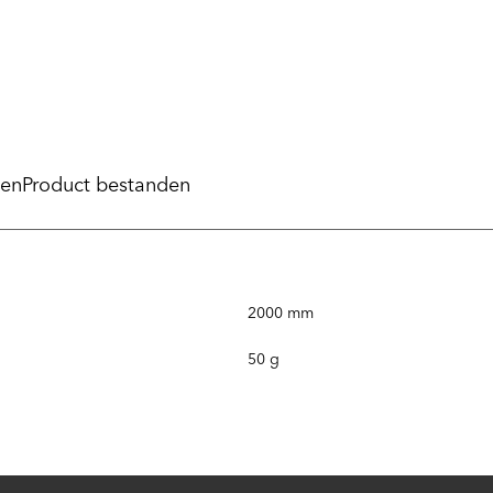
pen
Product bestanden
2000 mm
50 g