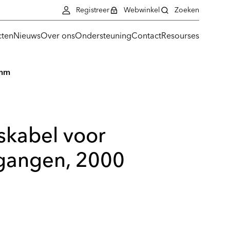
Registreer
Webwinkel
Zoeken
cten
Nieuws
Over ons
Ondersteuning
Contact
Resourses
 mm
skabel voor
tgangen, 2000