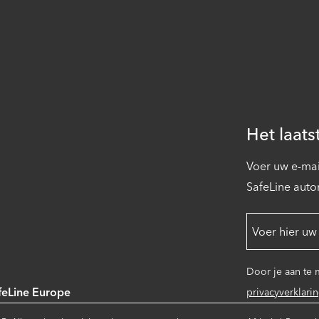
Het laats
Voer uw e-mai
SafeLine auto
Door je aan te
feLine Europe
privacyverklari