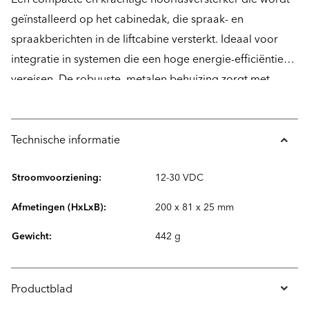
geïnstalleerd op het cabinedak, die spraak- en
spraakberichten in de liftcabine versterkt. Ideaal voor
integratie in systemen die een hoge energie-efficiëntie
vereisen. De robuuste, metalen behuizing zorgt met
slechts twee schroeven voor een snelle installatie op het
cabinedak. Deze is voorzien van een schroefconnector
met een verwijderbare kop voor gemakkelijk aansluiten.
Technische informatie
Stroomvoorziening:
12-30 VDC
Afmetingen (HxLxB):
200 x 81 x 25 mm
Gewicht:
442 g
Productblad