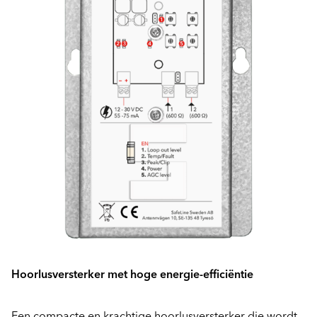
Hoorlusversterker met hoge energie-efficiëntie
Een compacte en krachtige hoorlusversterker die wordt