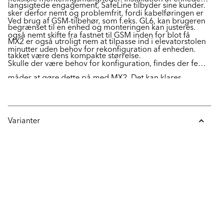
langsigtede engagement, SafeLine tilbyder sine kunder.
sker derfor nemt og problemfrit, fordi kabelføringen er
Ved brug af GSM-tilbehør, som f.eks. GL6, kan brugeren
begrænset til en enhed og monteringen kan justeres.
også nemt skifte fra fastnet til GSM inden for blot få
MX2 er også utroligt nem at tilpasse ind i elevatorstolen
minutter uden behov for rekonfiguration af enheden.
takket være dens kompakte størrelse.
Skulle der være behov for konfiguration, findes der fem
måder at gøre dette på med MX2. Det kan klares
fuldkommen manuelt med tastatur, med en mobiltelefon
eller almindelig telefon, der tilslutter den via USB til en
laptop eller fuldstændig trådløst med SafeLine ProLink.
Varianter