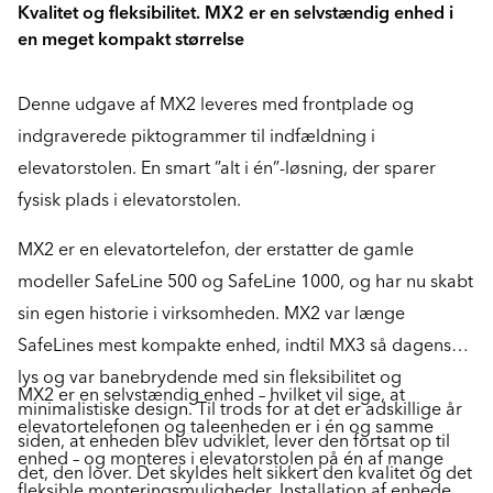
Kvalitet og fleksibilitet. MX2 er en selvstændig enhed i
en meget kompakt størrelse
Denne udgave af MX2 leveres med frontplade og
indgraverede piktogrammer til indfældning i
elevatorstolen. En smart ”alt i én”-løsning, der sparer
fysisk plads i elevatorstolen.
MX2 er en elevatortelefon, der erstatter de gamle
modeller SafeLine 500 og SafeLine 1000, og har nu skabt
sin egen historie i virksomheden. MX2 var længe
SafeLines mest kompakte enhed, indtil MX3 så dagens
lys og var banebrydende med sin fleksibilitet og
MX2 er en selvstændig enhed – hvilket vil sige, at
minimalistiske design. Til trods for at det er adskillige år
elevatortelefonen og taleenheden er i én og samme
siden, at enheden blev udviklet, lever den fortsat op til
enhed – og monteres i elevatorstolen på én af mange
det, den lover. Det skyldes helt sikkert den kvalitet og det
fleksible monteringsmuligheder. Installation af enheden