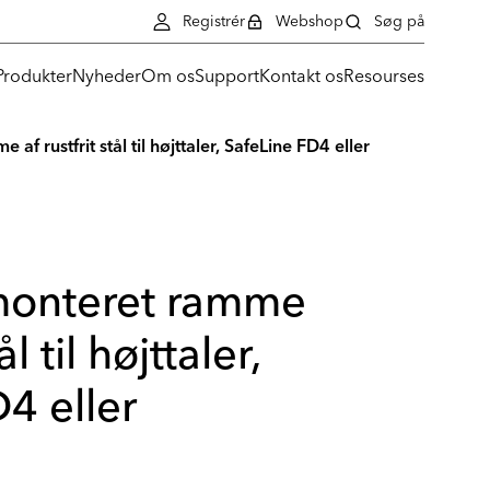
Registrér
Webshop
Søg på
Produkter
Nyheder
Om os
Support
Kontakt os
Resourses
f rustfrit stål til højttaler, SafeLine FD4 eller
monteret ramme
ål til højttaler,
4 eller
.