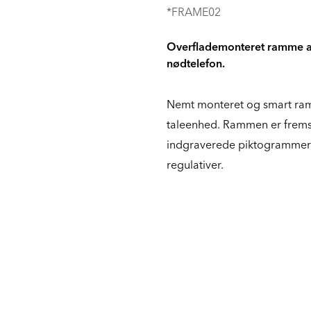
*FRAME02
Overflademonteret ramme af ru
nødtelefon.
Nemt monteret og smart ram
taleenhed. Rammen er fremstil
indgraverede piktogrammer
regulativer.