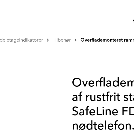
nde etageindikatorer
Tilbehør
Overflademonteret ramme a
Overflade
af rustfrit st
SafeLine FD
nødtelefon