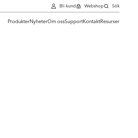
Bli kund
Webshop
Sök
Produkter
Nyheter
Om oss
Support
Kontakt
Resurser