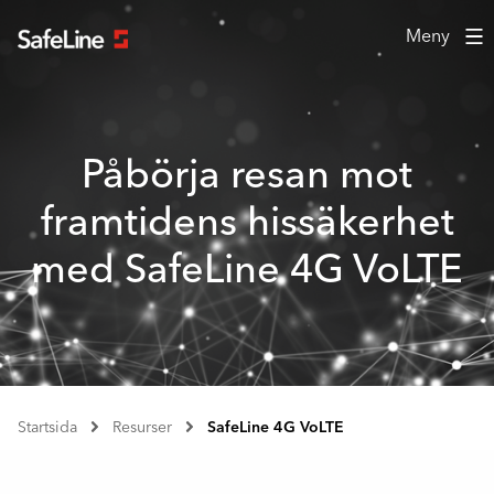
Meny
Påbörja resan mot
framtidens hissäkerhet
med SafeLine 4G VoLTE
Startsida
Resurser
SafeLine 4G VoLTE