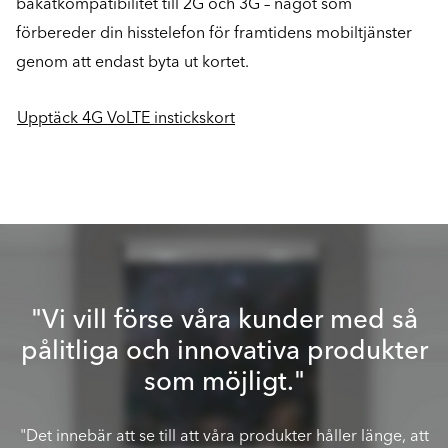
bakåtkompatibilitet till 2G och 3G – något som
förbereder din hisstelefon för framtidens mobiltjänster
genom att endast byta ut kortet.
Upptäck 4G VoLTE instickskort
"Vi vill förse våra kunder med så
pålitliga och innovativa produkter
som möjligt."
"Det innebär att se till att våra produkter håller länge, att