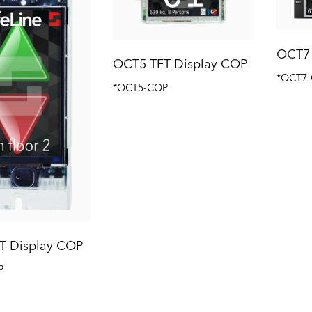
OCT7 
OCT5 TFT Display COP
*OCT7
*OCT5-COP
T Display COP
P