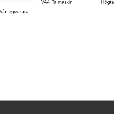
VA4, Talmaskin
Högta
åningsvisare