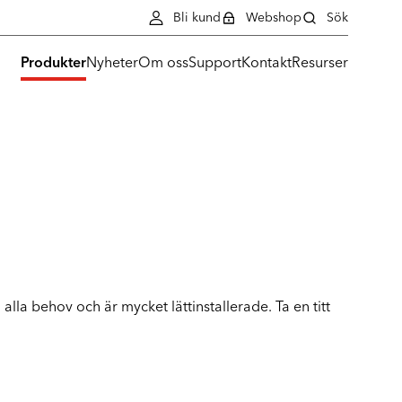
Bli kund
Webshop
Sök
Produkter
Nyheter
Om oss
Support
Kontakt
Resurser
lla behov och är mycket lättinstallerade. Ta en titt