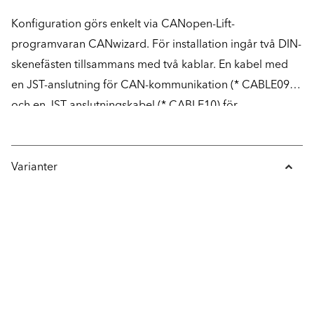
Konfiguration görs enkelt via CANopen-Lift-
programvaran CANwizard. För installation ingår två DIN-
skenefästen tillsammans med två kablar. En kabel med
en JST-anslutning för CAN-kommunikation (* CABLE09)
och en JST-anslutningskabel (* CABLE10) för
in-/utgångar.
Varianter