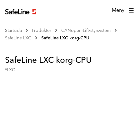
Meny
Startsida
Produkter
CANopen-Lift/styrsystem
SafeLine LXC
SafeLine LXC korg-CPU
SafeLine LXC korg-CPU
*LXC