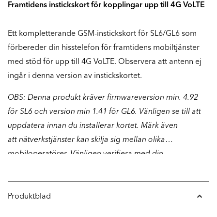
Framtidens instickskort för kopplingar upp till 4G VoLTE
Ett kompletterande GSM-instickskort för SL6/GL6 som
förbereder din hisstelefon för framtidens mobiltjänster
med stöd för upp till 4G VoLTE. Observera att antenn ej
ingår i denna version av instickskortet.
OBS: Denna produkt kräver firmwareversion min. 4.92
för SL6 och version min 1.41 för GL6. Vänligen se till att
uppdatera innan du installerar kortet. Märk även
att nätverkstjänster kan skilja sig mellan olika
mobiloperatörer. Vänligen verifiera med din
mobiloperatör på förhand att just ditt abonnemang
erbjuder tjänster för 4G VoLTE. För mer information
rörande SafeLines 4G VoLTE-produkter, vänligen
Produktblad
kontakta oss på SafeLine.