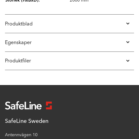
Storlek (HxBxD):
2000 mm
Produktblad
Egenskaper
Produktfiler
SafeLine Sweden
Antennvägen 10