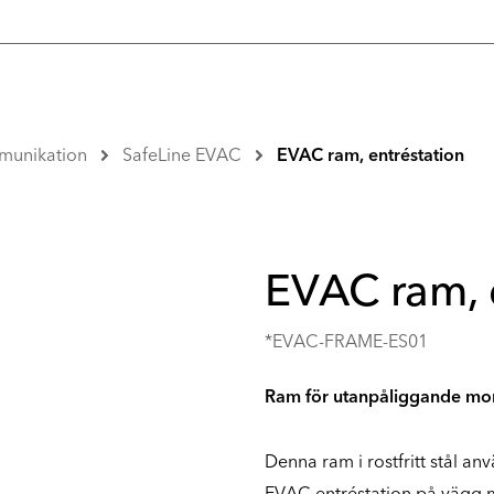
munikation
SafeLine EVAC
EVAC ram, entréstation
EVAC ram, 
*EVAC-FRAME-ES01
Ram för utanpåliggande mon
Denna ram i rostfritt stål a
EVAC entréstation på vägg m