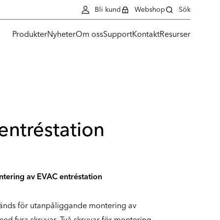
Bli kund
Webshop
Sök
Produkter
Nyheter
Om oss
Support
Kontakt
Resurser
entréstation
tering av EVAC entréstation
nvänds för utanpåliggande montering av
ed fyra skruvar. Två skruvar för montering