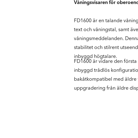
Våningsvisaren för oberoend
FD1600 är en talande vånings
text och våningstal, samt äv
våningsmeddelanden. Denna
stabilitet och stilrent utse
inbyggd högtalare.
FD1600 är vidare den första
inbyggd trådlös konfiguratio
bakåtkompatibel med äldre 
uppgradering från äldre dis