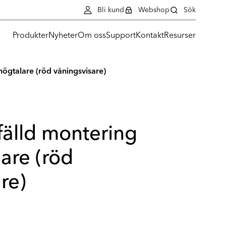
Bli kund
Webshop
Sök
Produkter
Nyheter
Om oss
Support
Kontakt
Resurser
ögtalare (röd våningsvisare)
fälld montering
are (röd
re)