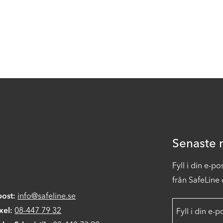
Senaste n
Fyll i din e-p
från SafeLine d
post:
info@safeline.se
xel:
08-447 79 32