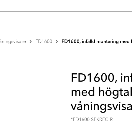
åningsvisare
FD1600
FD1600, infälld montering med h
FD1600, in
med högtal
våningsvisa
*FD1600-SPKREC-R