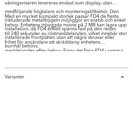
våningsvisaren levereras endast som display, utan
medföljande högtalare och monteringstillbehör. Den
Med en mycket kompakt storlek passar FD4 de flesta
inkluderade metallbygeln möjliggör en snabb och enkel
behov. Enhetens inbyggda minne på 2 MB kan lagra upp
installation, då FD4 enkelt spänns fast på den redan
till 240 sekunder av röstmeddelanden, vilket innebär stor
installerade frontplåten utan att några skruvar eller
frihet för användare att skräddarsy enhetens
borrhål behövs.
meddelanden efter behov. Finns det flera FD4 i samma
system, behöver endast en huvudenhet programmeras
för att resten av enheterna i samma våningsvisarsystem
ska visa samma information, då enheterna delar samma
Varianter
bus-system. Detta förenklar programmering och
konfiguration av enheten, något som sker smidigt och
enkelt med hjälp av den kostnadsfria programvaran
SafeLine Pro.