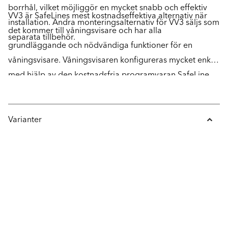
borrhål, vilket möjliggör en mycket snabb och effektiv
VV3 är SafeLines mest kostnadseffektiva alternativ när
installation. Andra monteringsalternativ för VV3 säljs som
det kommer till våningsvisare och har alla
separata tillbehör.
grundläggande och nödvändiga funktioner för en
våningsvisare. Våningsvisaren konfigureras mycket enkelt
med hjälp av den kostnadsfria programvaran SafeLine
Pro genom att koppla en kabel från VV3 till en laptop,
eller helt manuellt med enhetens inbyggda knappar.
Enheten är vidare även kompatibel för uppspelning av
Varianter
ankomstsignal, men behöver då en separat högtalare för
uppspelning av ljud.