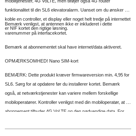
mobiltjenester, 4G VoLTE, men tilføjer også 4G router
funktionalitet til din SL6 elevatoralarm. Uanset om du ønsker at
koble en controller, et display eller noget helt tredje på internettet
Bemærk venligst, at antennen ikke er inkluderet i dette
er NIF kortet den rigtige løsning.
varenummer på interfacekortet.
Bemærk at abonnementet skal have internet/data aktiveret.
OPMÆRKSOMHED! Nano SIM-kort
BEMÆRK: Dette produkt kræver firmwareversion min. 4,95 for
SL6. Sørg for at opdatere før du installerer kortet. Bemærk
også, at netværkstjenester kan variere mellem forskellige
mobiloperatører. Kontroller venligst med din mobiloperatør, at dit
abonnement tilbyder 4G VoLTE og den nødvendige data. For
mere information om SafeLines 4G VoLTE og NIF produkter,
kontakt venligst dit lokale SafeLine kontor.