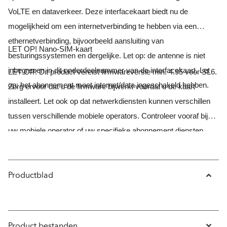
VoLTE en dataverkeer. Deze interfacekaart biedt nu de
mogelijkheid om een
internetverbinding te hebben via een
ethernetverbinding, bijvoorbeeld aansluiting van
LET OP! Nano-SIM-kaart
besturingssystemen en dergelijke. Let op: de antenne is niet
inbegrepen in dit onderdeelnummer van de interfacekaart. Let
LET OP: Dit product vereist firmwareversie min. 4.95 voor SL6.
op: het abonnement moet internet/data ingeschakeld hebben.
Zorg ervoor dat u de firmware bijwerkt voordat u de kaart
installeert. Let ook op dat netwerkdiensten kunnen verschillen
tussen verschillende mobiele operators. Controleer vooraf bij
uw mobiele operator of uw specifieke abonnement diensten
biedt voor 4G VoLTE. Neem voor meer informatie over de 4G
VoLTE- en NIF-producten van SafeLine contact met ons op bij
Productblad
SafeLine.
Product bestanden