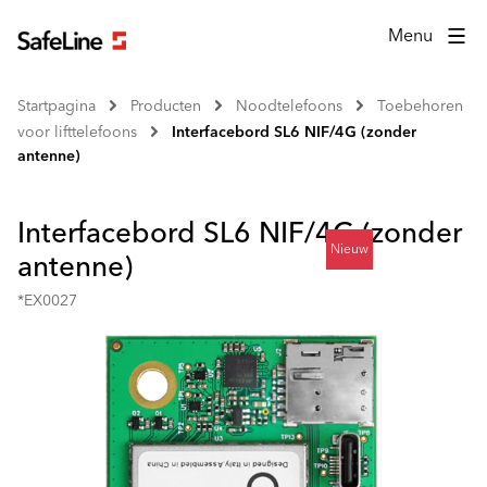
Menu
Startpagina
Producten
Noodtelefoons
Toebehoren
voor lifttelefoons
Interfacebord SL6 NIF/4G (zonder
antenne)
Interfacebord SL6 NIF/4G (zonder
Nieuw
antenne)
*EX0027