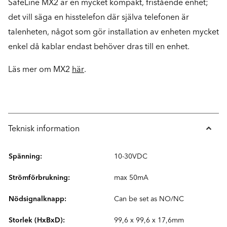
SafeLine MX2 är en mycket kompakt, fristående enhet;
det vill säga en hisstelefon där själva telefonen är
talenheten, något som gör installation av enheten mycket
enkel då kablar endast behöver dras till en enhet.
Läs mer om MX2
här
.
Teknisk information
Spänning:
10-30VDC
Strömförbrukning:
max 50mA
Nödsignalknapp:
Can be set as NO/NC
Storlek (HxBxD):
99,6 x 99,6 x 17,6mm