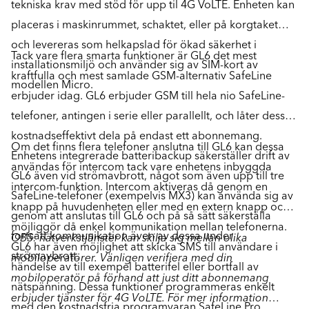
tekniska krav med stöd för upp til 4G VoLTE. Enheten kan
placeras i maskinrummet, schaktet, eller på korgtaket
och levereras som helkapslad för ökad säkerhet i
Tack vare flera smarta funktioner är GL6 det mest
installationsmiljö och använder sig av SIM-kort av
kraftfulla och mest samlade GSM-alternativ SafeLine
modellen Micro.
erbjuder idag. GL6 erbjuder GSM till hela nio SafeLine-
telefoner, antingen i serie eller parallellt, och låter dessa
kostnadseffektivt dela på endast ett abonnemang.
Om det finns flera telefoner anslutna till GL6 kan dessa
Enhetens integrerade batteribackup säkerställer drift av
användas för intercom tack vare enhetens inbyggda
GL6 även vid strömavbrott, något som även upp till tre
intercom-funktion. Intercom aktiveras då genom en
SafeLine-telefoner (exempelvis MX3) kan använda sig av
knapp på huvudenheten eller med en extern knapp och
genom att anslutas till GL6 och på så sätt säkerställa
möjliggör då enkel kommunikation mellan telefonerna.
fortsatt kommunikation även av dessa under
OBS: nätverkstjänster kan skilja sig mellan olika
GL6 har även möjlighet att skicka SMS till användare i
strömavbrott.
mobiloperatörer. Vänligen verifiera med din
händelse av till exempel batterifel eller bortfall av
mobiloperatör på förhand att just ditt abonnemang
nätspänning. Dessa funktioner programmeras enkelt
erbjuder tjänster för 4G VoLTE. För mer information
med den kostnadsfria programvaran SafeLine Pro,