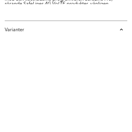
rörande SafeLines 4G VoLTE-produkter, vänligen
genom en USB-anslutning från enheten till en dator.
kontakta oss på SafeLine.
Varianter