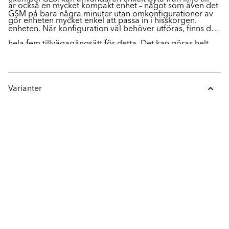
är också en mycket kompakt enhet – något som även det
GSM på bara några minuter utan omkonfigurationer av
gör enheten mycket enkel att passa in i hisskorgen.
enheten. När konfiguration väl behöver utföras, finns det
hela fem tillvägagångsätt för detta. Det kan göras helt
manuellt via knappsatsen, via mobil eller fast telefon,
genom att koppla in en bärbar dator via USB, eller helt
fjärrstyrt via SafeLine ProLink.
Varianter