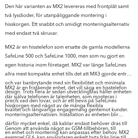
Den här varianten av MX2 levereras med frontplåt samt
två lysdioder, för utanpåliggande montering i
hisskorgen. Ett snabbt och smidigt monteringsalternativ
med endast två skruvar.
MX2 är en hisstelefon som ersatte de gamla modellerna
SafeLine 500 och SafeLine 1000, men som nu gjort en
egen historia inom företaget. MX2 var länge SafeLines
allra mest kompakta enhet tills det att MX3 gjorde entré
och var banbrytande med sin flexibilitet och minimala
MX2 är en fristående enhet, det vill säga en hisstelefon
design. Trots flera år sedan utvecklingsfas håller enheten
där själva telefonen är talenheten, som monteras i
precis vad den lovar, och är ett bevis på SafeLines
hisskorgen med något av de många flexibla
kvalitet och långvariga engagemang gentemot kunder.
monteringsalternativen. Installation av enheten blir
därför mycket enkel, då kablar endast behöver dras till
Genom att använda något av GSM-tillbehören, till
en enhet och montering kan anpassas efter behov. MX2
exempel GL6, kan användaren enkelt byta från linje till