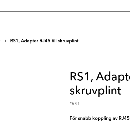
r
RS1, Adapter RJ45 till skruvplint
RS1, Adapte
skruvplint
*RS1
För snabb koppling av RJ45 t