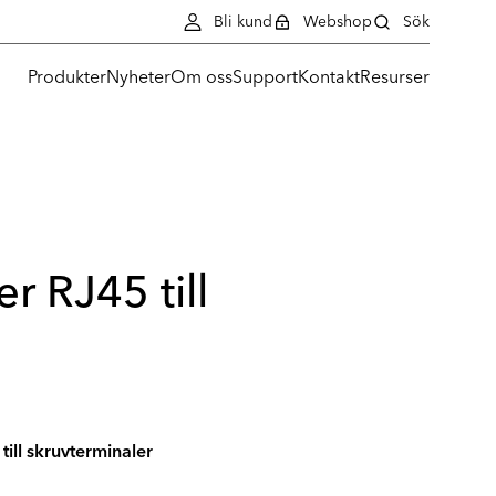
Bli kund
Webshop
Sök
Produkter
Nyheter
Om oss
Support
Kontakt
Resurser
r RJ45 till
ill skruvterminaler