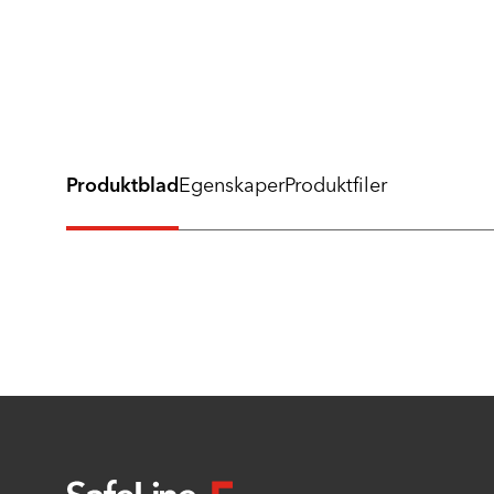
Produktblad
Egenskaper
Produktfiler