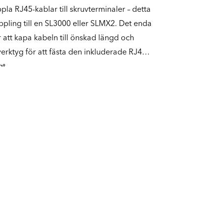
pla RJ45-kablar till skruvterminaler – detta
pling till en SL3000 eller SLMX2. Det enda
att kapa kabeln till önskad längd och
erktyg för att fästa den inkluderade RJ45-
gt.