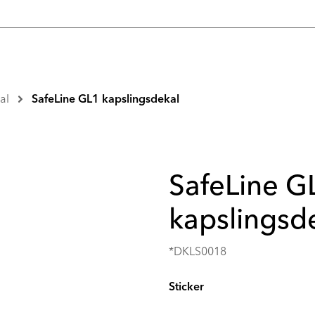
al
SafeLine GL1 kapslingsdekal
SafeLine G
kapslingsd
*DKLS0018
Sticker