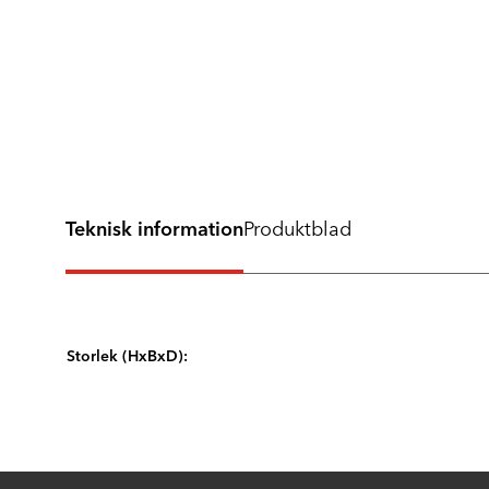
Teknisk information
Produktblad
Storlek (HxBxD):