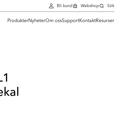
Bli kund
Webshop
Sök
Produkter
Nyheter
Om oss
Support
Kontakt
Resurser
L1
ekal