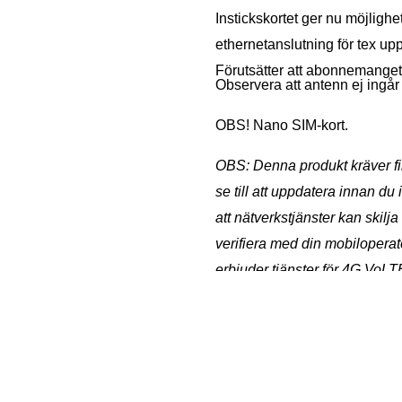
Instickskortet ger nu möjlighet
ethernetanslutning för tex up
Förutsätter att abonnemanget h
Observera att antenn ej ingår 
OBS! Nano SIM-kort.
OBS: Denna produkt kräver fi
se till att uppdatera innan du 
att nätverkstjänster kan skilj
verifiera med din mobiloperat
erbjuder tjänster för 4G VoL
VoLTE och NIF-produkter, vän