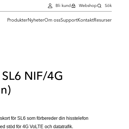
Bli kund
Webshop
Sök
Produkter
Nyheter
Om oss
Support
Kontakt
Resurser
t SL6 NIF/4G
n)
skort för SL6 som förbereder din hisstelefon
med stöd för 4G VoLTE och datatrafik.