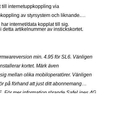
 till internetuppkoppling via
pkoppling av styrsystem och liknande.
ar internet/data kopplat till sig.
i detta artikelnummer av instickskortet.
rmwareversion min. 4.95 för SL6. Vänligen
installerar kortet. Märk även
a sig mellan olika mobiloperatörer. Vänligen
ör på förhand att just ditt abonnemang
TE. För mer information rörande SafeLines 4G
ligen kontakta oss på SafeLine.