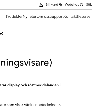
Bli kund
Webshop
Sök
Produkter
Nyheter
Om oss
Support
Kontakt
Resurser
e)
ningsvisare)
rar display och röstmeddelanden i
sare som visar våningsbeteckningar,