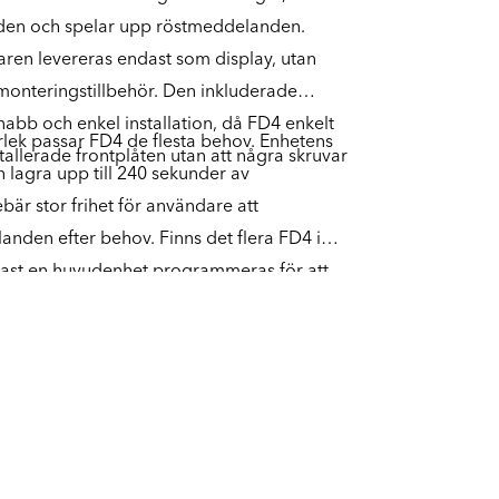
nden och spelar upp röstmeddelanden.
aren levereras endast som display, utan
onteringstillbehör. Den inkluderade
abb och enkel installation, då FD4 enkelt
ek passar FD4 de flesta behov. Enhetens
tallerade frontplåten utan att några skruvar
lagra upp till 240 sekunder av
bär stor frihet för användare att
nden efter behov. Finns det flera FD4 i
st en huvudenhet programmeras för att
a våningsvisarsystem ska visa samma
elar samma bus-system. Detta förenklar
ation av enheten, något som sker smidigt
 kostnadsfria programvaran SafeLine Pro.