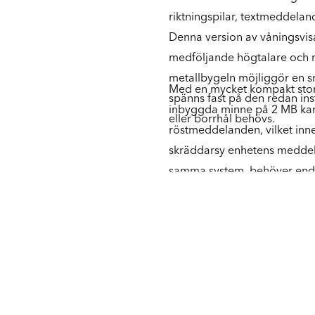
riktningspilar, textmeddela
Denna version av våningsvis
medföljande högtalare och m
metallbygeln möjliggör en sn
Med en mycket kompakt storl
spänns fast på den redan ins
inbyggda minne på 2 MB kan 
eller borrhål behövs.
röstmeddelanden, vilket inne
skräddarsy enhetens meddela
samma system, behöver enda
resten av enheterna i samm
information, då enheterna d
programmering och konfigur
och enkelt med hjälp av den