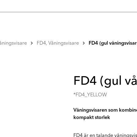
åningsvisare
FD4, Våningsvisare
FD4 (gul våningsvisar
FD4 (gul vå
*FD4_YELLOW
Våningsvisaren som kombine
kompakt storlek
FD4 är en talande våningsvi