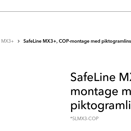
e MX3+
SafeLine MX3+, COP-montage med piktogramlins
SafeLine 
montage 
piktograml
*SLMX3-COP