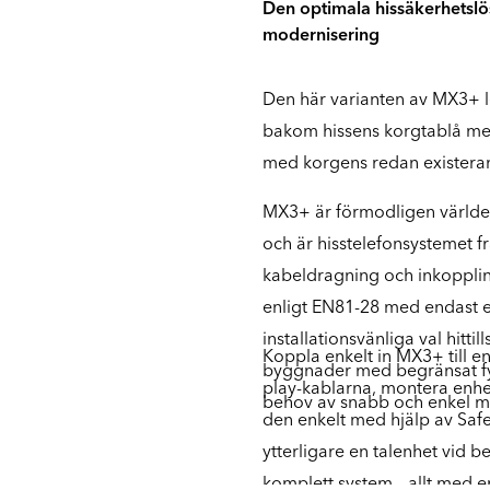
Den optimala hissäkerhetslö
modernisering
Den här varianten av MX3+ l
bakom hissens korgtablå me
med korgens redan existera
MX3+ är förmodligen världe
och är hisstelefonsystemet f
kabeldragning och inkopplin
enligt EN81-28 med endast e
installationsvänliga val hittil
Koppla enkelt in MX3+ till 
byggnader med begränsat fy
play-kablarna, montera enhe
behov av snabb och enkel mo
den enkelt med hjälp av Saf
ytterligare en talenhet vid b
komplett system – allt med e