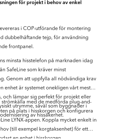
sningen för projekt i behov av enkel
evereras i COP-utförande för montering
d dubbelhäftande tejp, för användning
nde frontpanel.
ns minsta hisstelefon på marknaden idag
rån SafeLine som kräver minst
g. Genom att uppfylla all nödvändiga krav
n enhet är systemet onekligen vårt mest
ls, och lämpar sig perfekt för projekt eller
en strömkälla med de medförda plug-and-
siskt utrymme, såväl som byggnader i
ten på plats i hisskorgen och konfigurera
dernisering av hissäkerhet.
eLine LYNX-appen. Koppla mycket enkelt in
ehov (till exempel korgtaksenhet) för ett
ndast en enhet i hisskorgen.