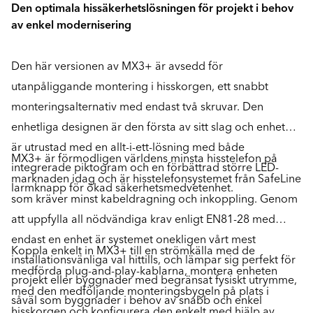
Den optimala hissäkerhetslösningen för projekt i behov
av enkel modernisering
Den här versionen av MX3+ är avsedd för
utanpåliggande montering i hisskorgen, ett snabbt
monteringsalternativ med endast två skruvar. Den
enhetliga designen är den första av sitt slag och enheten
är utrustad med en allt-i-ett-lösning med både
MX3+ är förmodligen världens minsta hisstelefon på
integrerade piktogram och en förbättrad större LED-
marknaden idag och är hisstelefonsystemet från SafeLine
larmknapp för ökad säkerhetsmedvetenhet.
som kräver minst kabeldragning och inkoppling. Genom
att uppfylla all nödvändiga krav enligt EN81-28 med
endast en enhet är systemet onekligen vårt mest
Koppla enkelt in MX3+ till en strömkälla med de
installationsvänliga val hittills, och lämpar sig perfekt för
medförda plug-and-play-kablarna, montera enheten
projekt eller byggnader med begränsat fysiskt utrymme,
med den medföljande monteringsbygeln på plats i
såväl som byggnader i behov av snabb och enkel
hisskorgen och konfigurera den enkelt med hjälp av