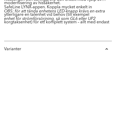
modernisering av hissäkerhet.
SafeLine LYNX-appen. Koppla mycket enkelt in
OBS: för att tända enhetens LED-knapp krävs en extra
ytterligare en talenhet vid behov (till exempel
enhet för strömförsörjning, så som GL6 eller UP2
korgtaksenhet) för ett komplett system – allt med endast
en enhet i hisskorgen.
Varianter