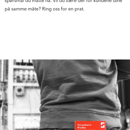
spørsmål du måtte ha. Vil du være der for kundene dine
på samme måte? Ring oss for en prat.