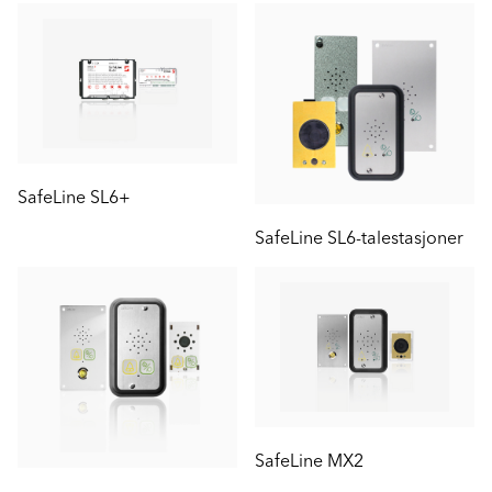
SafeLine SL6+
SafeLine SL6-talestasjoner
SafeLine MX2