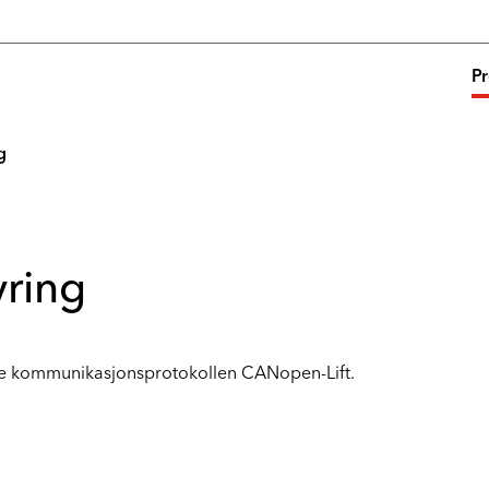
P
g
yring
ne kommunikasjonsprotokollen CANopen-Lift.