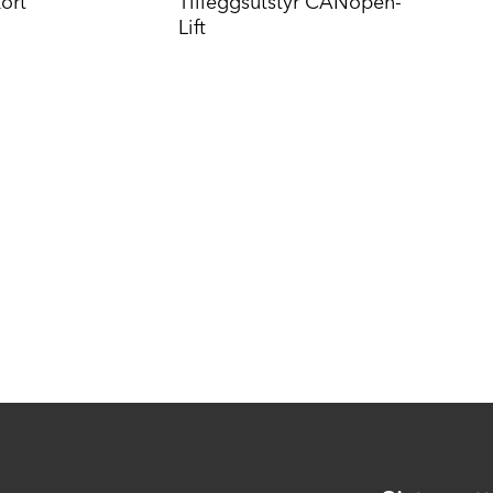
ort
Tilleggsutstyr CANopen-
Lift