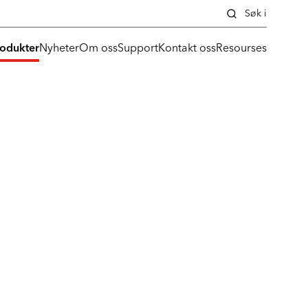
Søk i
rodukter
Nyheter
Om oss
Support
Kontakt oss
Resourses