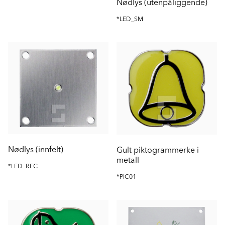
Nødlys (utenpåliggende)
*LED_SM
Nødlys (innfelt)
Gult piktogrammerke i
metall
*LED_REC
*PIC01