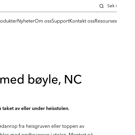
Søk i
rodukter
Nyheter
Om oss
Support
Kontakt oss
Resourses
med bøyle, NC
 taket av eller under heisstolen.
ødanrop fra heisgruven eller toppen av
kobles med nødknappen i stolen. Montert på