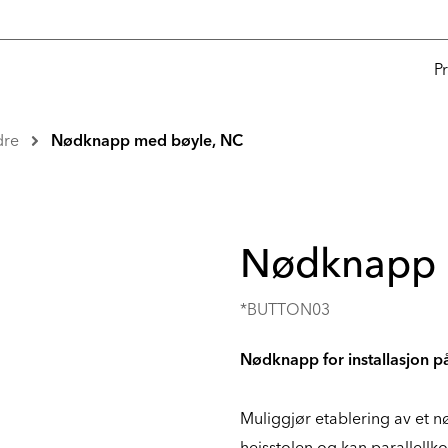
P
dre
Nødknapp med bøyle, NC
Nødknapp 
*BUTTON03
Nødknapp for installasjon på
Muliggjør etablering av et n
heisstolen og kan parallell