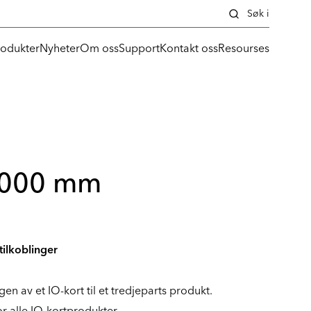
Søk i
rodukter
Nyheter
Om oss
Support
Kontakt oss
Resourses
 1000 mm
ilkoblinger
gen av et IO-kort til et tredjeparts produkt.
r alle IO-kortprodukter.