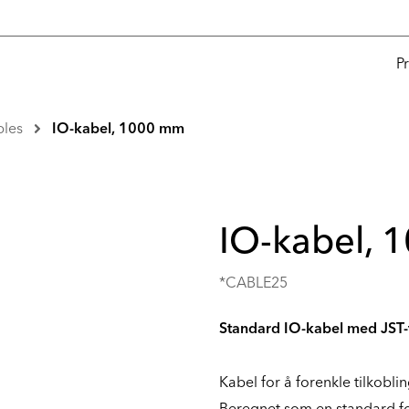
P
les
IO-kabel, 1000 mm
IO-kabel,
*CABLE25
Standard IO-kabel med JST-t
Kabel for å forenkle tilkoblin
Beregnet som en standard fo