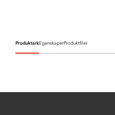
Produktark
Egenskaper
Produktfiler