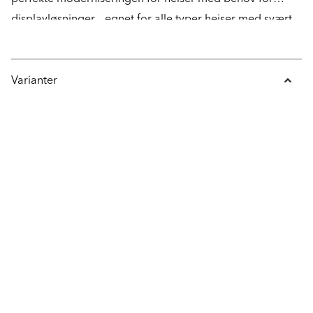
displayløsninger – egnet for alle typer heiser med svært
kort installasjonstid og uten behov for vedlikehold.
Varianter