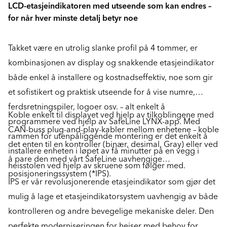
LCD-etasjeindikatoren med utseende som kan endres –
for når hver minste detalj betyr noe
Takket være en utrolig slanke profil på 4 tommer, er
kombinasjonen av display og snakkende etasjeindikator
både enkel å installere og kostnadseffektiv, noe som gir
et sofistikert og praktisk utseende for å vise numre,
ferdsretningspiler, logoer osv. – alt enkelt å
Koble enkelt til displayet ved hjelp av tilkoblingene med
programmere ved hjelp av SafeLine LYNX-app. Med
CAN-buss plug-and-play-kabler mellom enhetene – koble
rammen for utenpåliggende montering er det enkelt å
det enten til en kontroller (binær, desimal, Gray) eller ved
installere enheten i løpet av få minutter på en vegg i
å pare den med vårt SafeLine uavhengige
heisstolen ved hjelp av skruene som følger med.
posisjoneringssystem (*IPS).
IPS er vår revolusjonerende etasjeindikator som gjør det
mulig å lage et etasjeindikatorsystem uavhengig av både
kontrolleren og andre bevegelige mekaniske deler. Den
perfekte moderniseringen for heiser med behov for