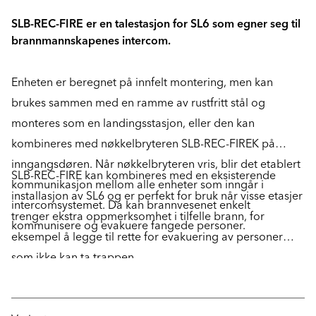
SLB-REC-FIRE er en talestasjon for SL6 som egner seg til
brannmannskapenes intercom.
Enheten er beregnet på innfelt montering, men kan
brukes sammen med en ramme av rustfritt stål og
monteres som en landingsstasjon, eller den kan
kombineres med nøkkelbryteren SLB-REC-FIREK på
inngangsdøren. Når nøkkelbryteren vris, blir det etablert
SLB-REC-FIRE kan kombineres med en eksisterende
kommunikasjon mellom alle enheter som inngår i
installasjon av SL6 og er perfekt for bruk når visse etasjer
intercomsystemet. Da kan brannvesenet enkelt
trenger ekstra oppmerksomhet i tilfelle brann, for
kommunisere og evakuere fangede personer.
eksempel å legge til rette for evakuering av personer
som ikke kan ta trappen.