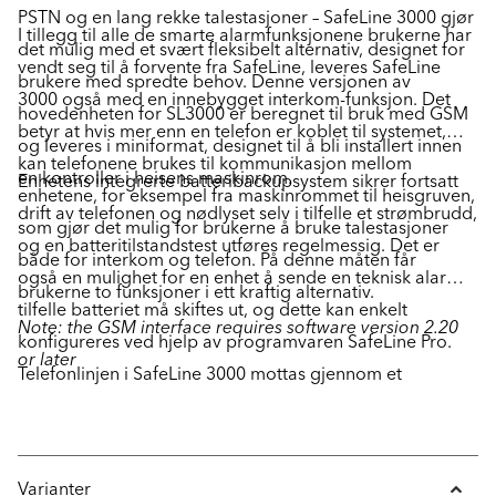
PSTN og en lang rekke talestasjoner – SafeLine 3000 gjør
I tillegg til alle de smarte alarmfunksjonene brukerne har
det mulig med et svært fleksibelt alternativ, designet for
vendt seg til å forvente fra SafeLine, leveres SafeLine
brukere med spredte behov. Denne versjonen av
3000 også med en innebygget interkom-funksjon. Det
hovedenheten for SL3000 er beregnet til bruk med GSM
betyr at hvis mer enn en telefon er koblet til systemet,
og leveres i miniformat, designet til å bli installert innen
kan telefonene brukes til kommunikasjon mellom
en kontroller i heisens maskinrom.
Enhetens integrerte batteribackupsystem sikrer fortsatt
enhetene, for eksempel fra maskinrommet til heisgruven,
drift av telefonen og nødlyset selv i tilfelle et strømbrudd,
som gjør det mulig for brukerne å bruke talestasjoner
og en batteritilstandstest utføres regelmessig. Det er
både for interkom og telefon. På denne måten får
også en mulighet for en enhet å sende en teknisk alarm i
brukerne to funksjoner i ett kraftig alternativ.
tilfelle batteriet må skiftes ut, og dette kan enkelt
Note: the GSM interface requires software version 2.20
konfigureres ved hjelp av programvaren SafeLine Pro.
or later
Telefonlinjen i SafeLine 3000 mottas gjennom et
grensesnittskort i hovedenheten, som gjør det mulig med
en hurtig endring mellom PSTN og GSM uten at enheten
må reprogrammeres, og dette gjøres enklest med et
Varianter