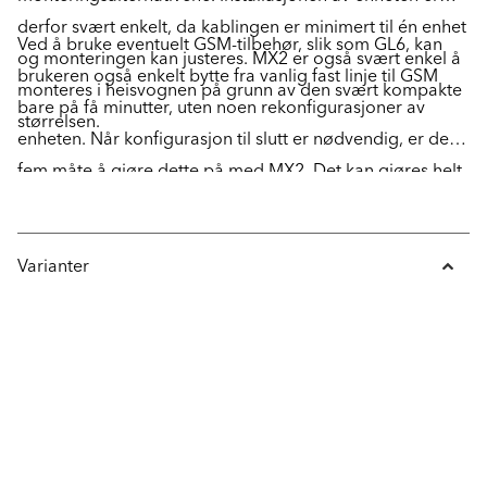
derfor svært enkelt, da kablingen er minimert til én enhet
Ved å bruke eventuelt GSM-tilbehør, slik som GL6, kan
og monteringen kan justeres. MX2 er også svært enkel å
brukeren også enkelt bytte fra vanlig fast linje til GSM
monteres i heisvognen på grunn av den svært kompakte
bare på få minutter, uten noen rekonfigurasjoner av
størrelsen.
enheten. Når konfigurasjon til slutt er nødvendig, er det
fem måte å gjøre dette på med MX2. Det kan gjøres helt
manuelt med tastaturet, med en mobiltelefon eller en
vanlig telefon, gjennom å koble den til via USB til en
bærbar PC, eller fullstendig trådløst med SafeLine
Varianter
ProLink.