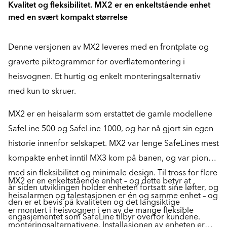
Kvalitet og fleksibilitet. MX2 er en enkeltstående enhet
med en svært kompakt størrelse
Denne versjonen av MX2 leveres med en frontplate og
graverte piktogrammer for overflatemontering i
heisvognen. Et hurtig og enkelt monteringsalternativ
med kun to skruer.
MX2 er en heisalarm som erstattet de gamle modellene
SafeLine 500 og SafeLine 1000, og har nå gjort sin egen
historie innenfor selskapet. MX2 var lenge SafeLines mest
kompakte enhet inntil MX3 kom på banen, og var pionér
med sin fleksibilitet og minimale design. Til tross for flere
MX2 er en enkeltstående enhet – og dette betyr at
år siden utviklingen holder enheten fortsatt sine løfter, og
heisalarmen og talestasjonen er én og samme enhet – og
den er et bevis på kvaliteten og det langsiktige
er montert i heisvognen i en av de mange fleksible
engasjementet som SafeLine tilbyr overfor kundene.
monteringsalternativene. Installasjonen av enheten er