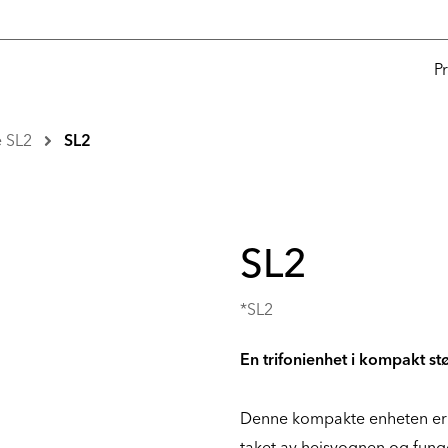
P
e SL2
SL2
SL2
*SL2
En trifonienhet i kompakt s
Denne kompakte enheten er 
taket av heisvognen og fun