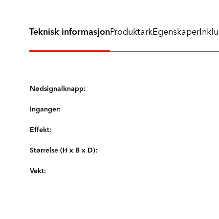
Teknisk informasjon
Produktark
Egenskaper
Inkl
Nødsignalknapp:
Inganger:
Effekt:
Størrelse (H x B x D):
Vekt: