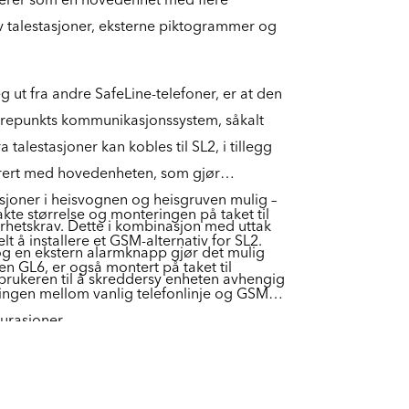
av talestasjoner, eksterne piktogrammer og
eg ut fra andre SafeLine-telefoner, er at den
g trepunkts kommunikasjonssystem, såkalt
ra talestasjoner kan kobles til SL2, i tillegg
egrert med hovedenheten, som gjør
tasjoner i heisvognen og heisgruven mulig –
te størrelse og monteringen på taket til
rhetskrav. Dette i kombinasjon med uttak
t å installere et GSM-alternativ for SL2.
g en ekstern alarmknapp gjør det mulig
n GL6, er også montert på taket til
r brukeren til å skreddersy enheten avhengig
tingen mellom vanlig telefonlinje og GSM
urasjoner.