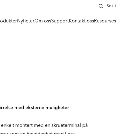
Søk i
rodukter
Nyheter
Om oss
Support
Kontakt oss
Resourses
tørrelse med eksterne muligheter
enkelt montert med en skrueterminal på
gerer som en hovedenhet med flere