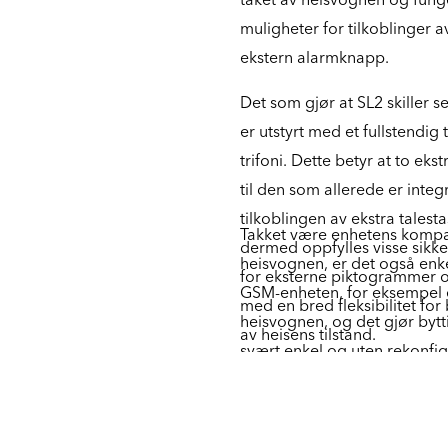
muligheter for tilkoblinger 
ekstern alarmknapp.
Det som gjør at SL2 skiller s
er utstyrt med et fullstendi
trifoni. Dette betyr at to ekst
til den som allerede er int
tilkoblingen av ekstra tales
Takket være enhetens kompak
dermed oppfylles visse sikke
heisvognen, er det også enkel
for eksterne piktogrammer o
GSM-enheten, for eksempel e
med en bred fleksibilitet fo
heisvognen, og det gjør byt
av heisens tilstand.
svært enkel og uten rekonfig