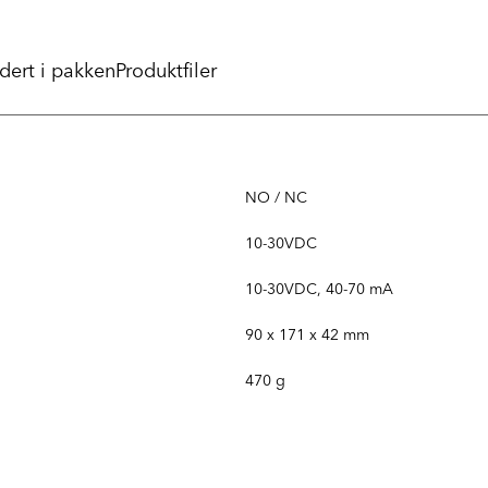
udert i pakken
Produktfiler
NO / NC
10-30VDC
10-30VDC, 40-70 mA
90 x 171 x 42 mm
470 g