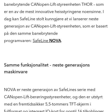
banebrytende CANopen-Lift-styreenheten THOR – som
er en av de mest innovative heisstyringene noensinne. I
dag kan SafeLine stolt kunngjøre at vi lanserer neste
generasjon av CANopen-Lift-styreenheten, som er basert
på den samme banebrytende
programvaren:
SafeLine
NOVA
.
Samme funksjonalitet - neste generasjons
maskinvare
NOVA er neste generasjon av SafeLines serie med
CANopen-Lift-berøringsstyreenheter, og den er utstyrt
med en fremtidssikker 5,5-tommers TFT-skjerm i
fullformat og integrert IO-kort for opptil 16 tilkoblinger.