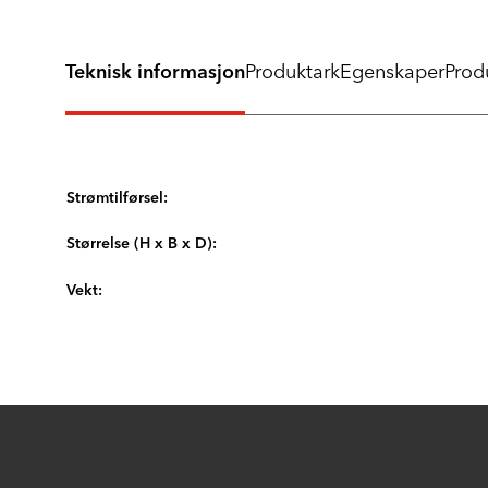
Teknisk informasjon
Produktark
Egenskaper
Produ
Strømtilførsel:
Størrelse (H x B x D):
Vekt: