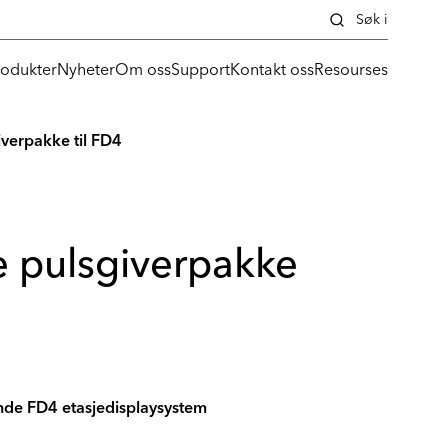
Søk i
rodukter
Nyheter
Om oss
Support
Kontakt oss
Resourses
iverpakke til FD4
e pulsgiverpakke
ende FD4 etasjedisplaysystem