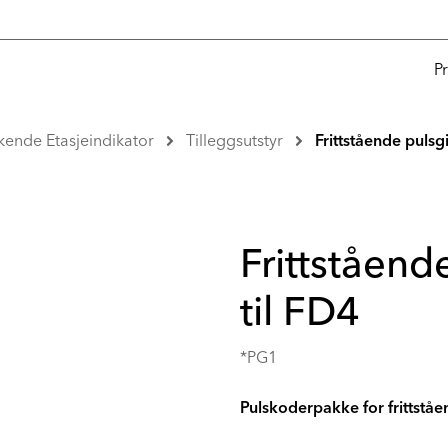
P
kende Etasjeindikator
Tilleggsutstyr
Frittstående pulsg
Frittståend
til FD4
*PG1
Pulskoderpakke for frittstå