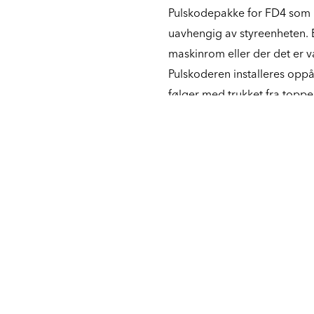
Pulskodepakke for FD4 som m
uavhengig av styreenheten. 
maskinrom eller der det er v
Pulskoderen installeres opp
følger med trukket fra toppe
som dekodes av FD4 og akti