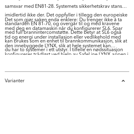
samsvar med EN81-28. Systemets sikkerhetskrav stanser
imidlertid ikke der. Det oppfyller i tillegg den europeiske
Det som gjør saken enda enklere: Du trenger ikke å ta
standarden EN 81-70, og overgår til og med kravene
med deg en datamaskin når du konfigurerer SL6. Spar
med full brannintercomstøtte. Dette betyr at SL6 også
tid og energi under installasjon eller vedlikehold med
kan brukes som en enhet til brannkommunikasjon, slik at
den innebyggede LYNX, slik at hele systemet kan
du har to systemer i ett utstyr. I tilfelle en nødssituasjon
konfigureres trådløst ved hjelp av SafeLine LYNX-appen i
med brann, fungerer intercomstasjonene som
den vanlige smarttelefonen din, tilgjengelig gratis fra
brannintercom, og de aktiveres med en separat
både App Store og Google Play.
nøkkelbryter som kan installeres ved inngangen til
Varianter
bygningen.